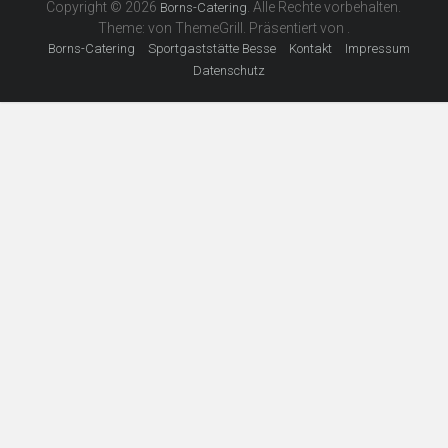
Copyright © 2026
. Alle Rechte vorbehalten.
Borns-Catering
Theme: von ThemeGrill. Präsentiert von .
Borns-Catering
Sportgaststätte Besse
Kontakt
Impressum
Datenschutz